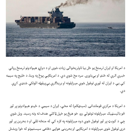
د امريکا او ايران ترمنځ يو ځل بيا تاوتريخوالی زيات شوی او د دواړو هېوادونو ترمنځ روانې
خبرې اترې له ځنډ او بې‌باورۍ سره مخ شوې دي. د امريکايي پوځ په وينا، د خليج په سيمه
کې يې د ايران له لوري توغول شوي ميزايلونه او بريدګرې بې‌پيلوټه الوتکې شنډې کړې
دي.
د امريکا د مرکزي قوماندانۍ (سېنټکام) له مخې، ايران د سيمې د ځينو هېوادونو پر لور
څو بالېسټيک ميزايلونه توغولي وو، خو هېڅ يو خپل ټاکلي هدف ته ونه رسېد. ويل شوي
چې د کوېټ پر لور توغول شوي دوه ميزايلونه په لاره کې له منځه تللي او د بحرين پر لور
درې توغول شوي ميزايلونه د امريکايي او بحريني هوايي دفاعي سيستمونو له خوا ويشتل