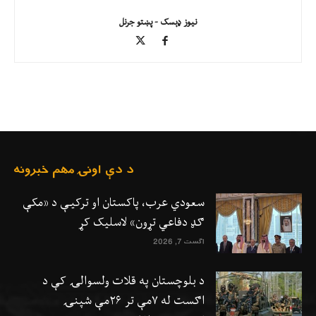
نیوز ډېسک - پښتو جرنل
د دې اونۍ مهم خبرونه
سعودي عرب، پاکستان او ترکیې د «مکې
ګډ دفاعي تړون» لاسلیک کړ
اگست 7, 2026
د بلوچستان په قلات ولسوالۍ کې د
اګست له ۷مې تر ۲۶مې شپنۍ