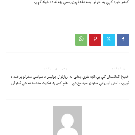
کېدو خبره کړې وه، خو تر اوسه دغه تړون رسمي بڼه نه ده خپله کړې.
نوې ليکنه
پخوانۍ ليکنه
ختیځ افغانستان کې بې‌ځایه شوې ښځې له
زیارتوال: پولیس د سیاسي مشرانو پر ضد د
لوږې، ناامنۍ او رواني ستونزو سره مخ دي
عام کس په شکایت مقدمه نه شي ثبتولی