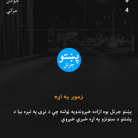
9
ځوانان
4
مرکې
زموږ په اړه
پښتو جرنل يوه ازاده خپروندويه ټولنه چي د نړۍ په تېره بيا د
پشتنو د ستونزو په اړه خبري خپروي