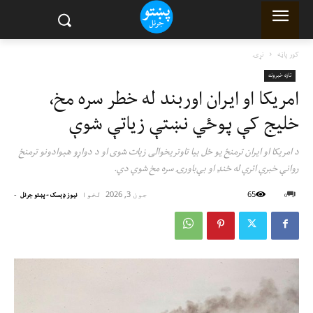
کور پاڼه
نړۍ
تازه خبرونه
امريکا او ايران اوربند له خطر سره مخ،
خليج کې پوځي نښتې زياتې شوې
د امريکا او ايران ترمنځ يو ځل بيا تاوتريخوالی زيات شوی او د دواړو هېوادونو ترمنځ
روانې خبرې اترې له ځنډ او بې‌باورۍ سره مخ شوې دي.
65
جون 3, 2026
لخوا
-
0
نیوز ډېسک - پښتو جرنل