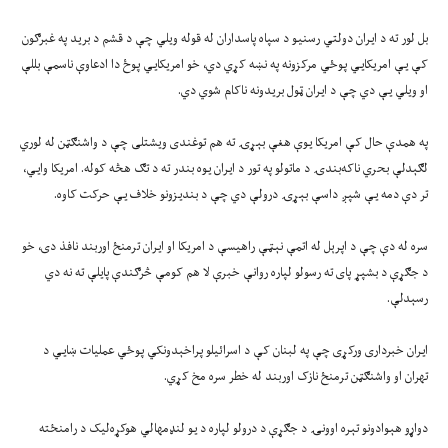
بل لور ته د ايران دولتي رسنيو د سپاه پاسداران له قوله ويلي چې د قشم د بريد په غبرګون
کې يې امريکايي پوځي مرکزونه په نښه کړي دي، خو امريکايي پوځ دا ادعاوې ناسمې بللې
او ويلي يې دي چې د ايران ټول بريدونه ناکام شوي دي.
په همدې حال کې امريکا يوې هغې بېړۍ ته هم توغندی ويشتلی چې د واشنګټن له لوري
لګېدلې بحري ناکه‌بندۍ د ماتولو په تور د ايران يوه بندر ته د تګ هڅه کوله. امريکا وايي،
تر دې دمه يې شپږ داسې بېړۍ درولې دي چې د بنديزونو خلاف يې حرکت کاوه.
سره له دې چې د اپرېل له اتمې نېټې راهيسې د امريکا او ايران ترمنځ اوربند نافذ دی، خو
د جګړې د بشپړ پای ته رسولو لپاره روانې خبرې لا هم کومې څرګندې پايلې ته نه دي
رسېدلې.
ايران خبرداری ورکړی چې په لبنان کې د اسرائيلو پراخېدونکي پوځي عمليات ښايي د
تهران او واشنګټن ترمنځ نازک اوربند له خطر سره مخ کړي.
دواړو هېوادونو تېره اوونۍ د جګړې د درولو لپاره د يو لنډمهالي هوکړه‌ليک د رامنځته