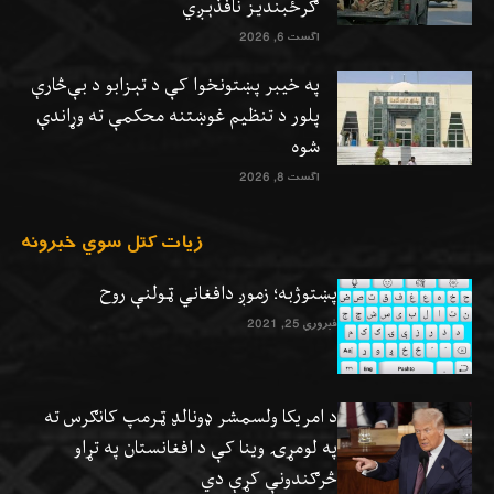
ګرځبندیز نافذېږي
اگست 6, 2026
په خیبر پښتونخوا کې د تېزابو د بې‌څارې
پلور د تنظیم غوښتنه محکمې ته وړاندې
شوه
اگست 8, 2026
زيات کتل سوي خبرونه
پښتوژبه؛ زموږ دافغاني ټولنې روح
فبروري 25, 2021
د امریکا ولسمشر ډونالډ ټرمپ کانګرس ته
په لومړۍ وینا کې د افغانستان په تړاو
څرګندونې کړې دي