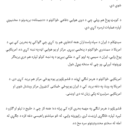
شوي دي.
د کوېټ پوځ هم ويلي چې د دوی هوايي دفاعي ځواکونو د «دښمنانه» بريدونو د مخنيوي
لپاره عمليات ترسره کړي دي.
سېنټکام د ايران د سپاه پاسداران هغه ادعاوې هم رد کړې چې ګواکې په بحرين کې يې د
امريکا د سمندري ځواکونو د پنځمې بېړۍ مرکز او يو هوايي اډه په نښه کړې ده. امريکايي
پوځ وايي، ايران د سيمې په اوبو کې د ملکي بېړيو د په نښه کولو لپاره هم درې بريدګر
ډرونونه لېږلي وو چې له منځه يوړل شول.
امريکايي ځواکونو د هرمز تنګي اړوند د قشم ټاپو پر يوه پوځي مرکز هم بريد کړی دی. د
امريکا په وينا، په دغه بريد کې د ايران يو پوځي ځمکنی کنټرول مرکز ويشتل شوی او
امريکايي سرتېرو ته پکې زيان نه دی اوښتی.
قشم ټاپو د هرمز تنګي په مهمه بحري لاره کې پرته ده؛ هغه لار چې د خليج د تېلو او ګازو د
لېږد لپاره ځانګړی ارزښت لري. راپورونه وايي، له څو مياشتو راهيسې دغه لاره د جګړې له
امله له سختو محدوديتونو سره مخ ده.