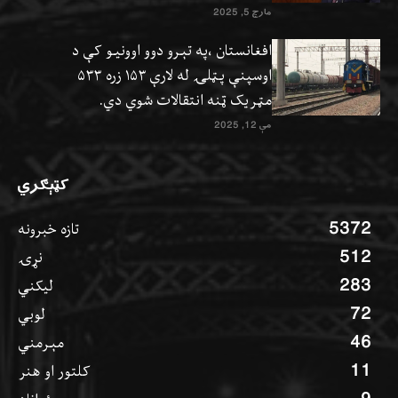
مارچ 5, 2025
افغانستان ،په تېرو دوو اوونيو کې د
اوسپنې پټلۍ له لارې ۱۵۳ زره ۵۳۳
مټریک ټنه انتقالات شوي دي.
مې 12, 2025
کټېګري
5372
تازه خبرونه
512
نړۍ
283
ليکني
72
لوبي
46
مېرمني
11
کلتور او هنر