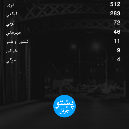
512
نړۍ
283
ليکني
72
لوبي
46
مېرمني
11
کلتور او هنر
9
ځوانان
4
مرکې