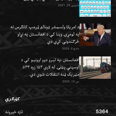
فبروري 25, 2021
د امریکا ولسمشر ډونالډ ټرمپ کانګرس ته
په لومړۍ وینا کې د افغانستان په تړاو
څرګندونې کړې دي
مارچ 5, 2025
افغانستان ،په تېرو دوو اوونيو کې د
اوسپنې پټلۍ له لارې ۱۵۳ زره ۵۳۳
مټریک ټنه انتقالات شوي دي.
مې 12, 2025
کټېګري
5364
تازه خبرونه