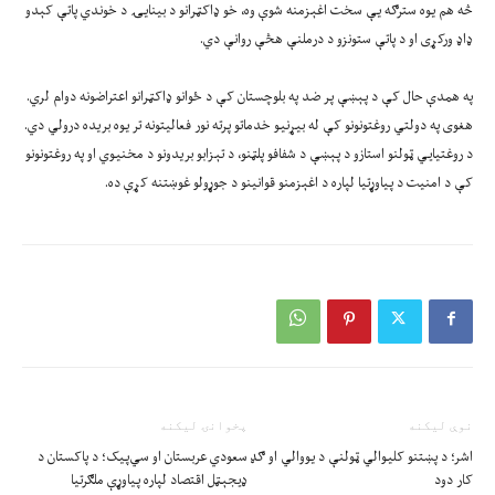
څه هم یوه سترګه یې سخت اغېزمنه شوې وه، خو ډاکټرانو د بینایۍ د خوندي پاتې کېدو
ډاډ ورکړی او د پاتې ستونزو د درملنې هڅې روانې دي.
په همدې حال کې د پېښې پر ضد په بلوچستان کې د ځوانو ډاکټرانو اعتراضونه دوام لري.
هغوی په دولتي روغتونونو کې له بیړنیو خدماتو پرته نور فعالیتونه تر یوه بریده درولي دي.
د روغتیايي ټولنو استازو د پېښې د شفافو پلټنو، د تېزابو بریدونو د مخنیوي او په روغتونونو
کې د امنیت د پیاوړتیا لپاره د اغېزمنو قوانینو د جوړولو غوښتنه کړې ده.
نوې ليکنه
پخوانۍ ليکنه
اشر؛ د پښتنو کلیوالي ټولنې د یووالي او ګډ
سعودي عربستان او سي‌پيک؛ د پاکستان د
کار دود
ډيجېټل اقتصاد لپاره پياوړې ملګرتيا