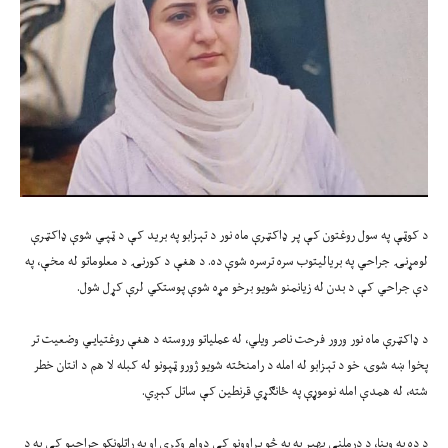
د کوټې په سول روغتون کې پر ډاکټرې ماه نور د تېزابو په برید کې د ټپي شوې ډاکټرې
لومړنۍ جراحي په بریالیتوب سره ترسره شوې ده. د هغې د کورنۍ د معلوماتو له مخې، په
دې جراحي کې د بدن له زیانمنو شویو برخو مړه شوې پوستکي لرې کړل شول.
د ډاکټرې ماه نور ورور فرحت ناصر ویلي، له عملیاتو وروسته د هغې روغتیايي وضعیت تر
پخوا ښه شوی، خو د تېزابو له امله د رامنځته شویو ژورو ټپونو له کبله لا هم د انتان خطر
شته، له همدې امله نوموړې په ځانګړي قرنطین کې ساتل کېږي.
د ده په وینا، د درملنې بهیر به په څو پړاوونو کې دوام وکړي او په راتلونکو جراحیو کې به د