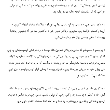
زیانمن شوي پوستکي تر لرې کولو وروسته د نوي پوستکي پیوند هم ترسره شي. لومړنۍ
جراحي له اتو ساعتونو څخه زیاته موده روانه وه.
بلخوا پولیس وایي، د پېښې په اړه پلټنې روانې دي او د بېلابېلو اړخونو ارزونه کېږي. د
اړوندو کسانو څرګندونې ثبتېږي او ټاکل شوې چې د ډاکټرې ماه نور له بشپړې روغتیا
وروسته د هغې رسمي بیان هم واخیستل شي.
د پولیسو د معلوماتو له مخې، بریدګر همایون شاه نومېده او د نوشکي اوسېدونکی و، چې
له تېرو دوو کلونو راهیسې یې په روغتون کې د لفټ چلوونکي په توګه دنده ترسره کوله.
نوموړی تر برید وروسته تښتېدلی و، خو وروسته د پولیسو له لوري په یوه ادعا شوي نښته
کې ووژل شو. له مړینې وروسته پرې د تېزابو برید، د وسلې لرلو او پر پولیسو د ډزو درې
جلا قضیې ثبت شوې دي.
د ډاکټرې ماه نور کورنۍ وایي، تر اوسه د برید د اصلي انګېزې په اړه بشپړ معلومات نه
لري. خو د کوټې د پولیسو چارواکي وایي، لومړنۍ پلټنې ښيي چې برید ښايي د یوې یو
اړخیزې علاقې پایله وي او بریدګر د رد کېدو له امله دغه سخت اقدام کړی وي.