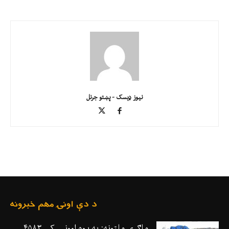
نیوز ډېسک - پښتو جرنل
د دې اونۍ مهم خبرونه
ملګري ملتونه: په یوه اوونۍ کې ۴۵۸۳