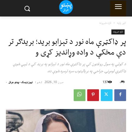
کور پاڼه
تازه خبرونه
تازه خبرونه
پر ډاکټرې ماه نور د تېزابو برید؛ بریدګر تر
دې مخکې د واده وړاندیز کړی و
د کوټې په سول روغتون کې پر ډاکټرې ماه نور د تېزابو په برید کې د ټپي شوې
ډاکټرې لومړنۍ جراحي په بریالیتوب سره ترسره شوې ده.
137
جون 10, 2026
لخوا
-
0
نیوز ډېسک - پښتو جرنل