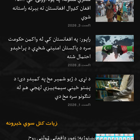
افغان کډوال افغانستان ته بېرته راستانه
شوي
اگست 3, 2026
راپور: په افغانستان کې له واکمن حکومت
سره د پاکستان امنیتي شخړې د پراخېدو
احتمال شته
اگست 6, 2026
د نړۍ د ژبو شمېر مخ په کمېدو دی؛ د
پښتو ځینې سیمه‌ییزې لهجې هم له
ننګونو سره مخ دي
اگست 1, 2026
زيات کتل سوي خبرونه
پښتوژبه؛ زموږ دافغاني ټولنې روح