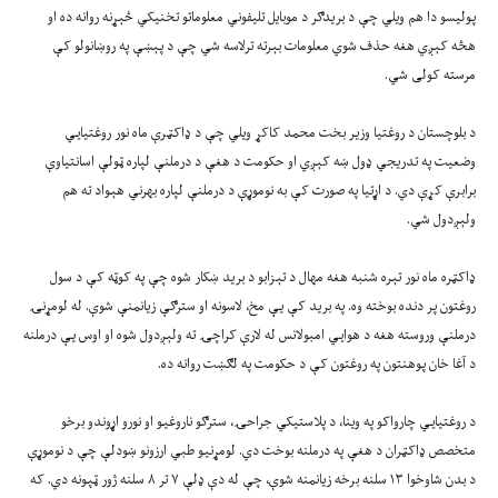
پولیسو دا هم ویلي چې د بریدګر د موبایل تلیفوني معلوماتو تخنیکي څېړنه روانه ده او
هڅه کېږي هغه حذف شوي معلومات بېرته ترلاسه شي چې د پېښې په روښانولو کې
مرسته کولی شي.
د بلوچستان د روغتیا وزیر بخت محمد کاکړ ویلي چې د ډاکټرې ماه نور روغتیايي
وضعیت په تدریجي ډول ښه کېږي او حکومت د هغې د درملنې لپاره ټولې اسانتیاوې
برابرې کړې دي. د اړتیا په صورت کې به نوموړې د درملنې لپاره بهرني هېواد ته هم
ولېږدول شي.
ډاکټره ماه نور تېره شنبه هغه مهال د تېزابو د برید ښکار شوه چې په کوټه کې د سول
روغتون پر دنده بوخته وه. په برید کې یې مخ، لاسونه او سترګې زیانمنې شوې. له لومړنۍ
درملنې وروسته هغه د هوايي امبولانس له لارې کراچۍ ته ولېږدول شوه او اوس یې درملنه
د آغا خان پوهنتون په روغتون کې د حکومت په لګښت روانه ده.
د روغتیايي چارواکو په وینا، د پلاستیکي جراحۍ، سترګو ناروغیو او نورو اړوندو برخو
متخصص ډاکټران د هغې په درملنه بوخت دي. لومړنیو طبي ارزونو ښودلې چې د نوموړې
د بدن شاوخوا ۱۳ سلنه برخه زیانمنه شوې، چې له دې ډلې ۷ تر ۸ سلنه ژور ټپونه دي. که