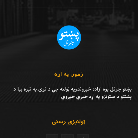
زموږ په اړه
پښتو جرنل يوه ازاده خپروندويه ټولنه چي د نړۍ په تېره بيا د
پشتنو د ستونزو په اړه خبري خپروي
ټولنېزي رسنۍ