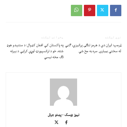
نوې ليکنه
پخوانۍ ليکنه
ټرمپ: ایران دې د هرمز تنګی پرانیزي، ګني
په پاکستان کې افغان کډوال: د ستنېدو هوډ
له سختې بمبارۍ سره به مخ شي
شته، خو د ترانسپورټ لوړې کرایې د بېرته
تګ مخه نیسي
نیوز ډېسک - پښتو جرنل