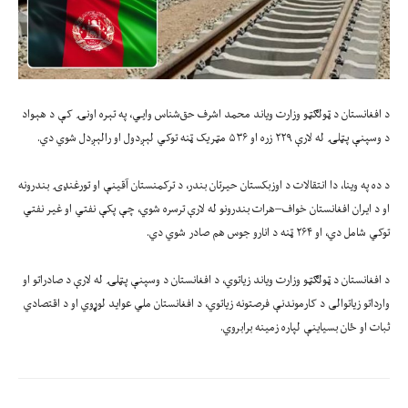
د افغانستان د ټولګټو وزارت ویاند محمد اشرف حق‌شناس وايي، په تېره اونۍ کې د هېواد
د وسپنې پټلۍ له لارې ۲۲۹ زره او ۵۳۶ مټریک ټنه توکي لېږدول او رالېږدل شوي دي.
د ده په وینا، دا انتقالات د اوزبکستان حیرتان بندر، د ترکمنستان آقینې او تورغنډۍ بندرونه
او د ایران افغانستان خواف–هرات بندرونو له لارې ترسره شوي، چې پکې نفتي او غیر نفتي
توکي شامل دي، او ۲۶۴ ټنه د انارو جوس هم صادر شوي دي.
د افغانستان د ټولګټو وزارت ویاند زیاتوي، د افغانستان د وسپنې پټلۍ له لارې د صادراتو او
وارداتو زیاتوالی د کارموندنې فرصتونه زیاتوي، د افغانستان ملي عواید لوړوي او د اقتصادي
ثبات او ځان بسیاینې لپاره زمینه برابروي.