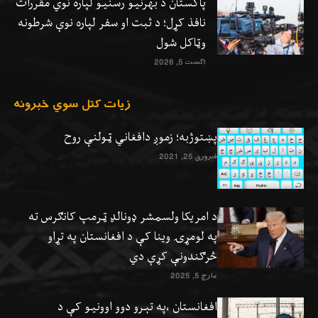
پاکستان د بهرنیو رسنیو لپاره نوي مقررات
نافذ کړل؛ د ثبت او سفر لپاره نوې شرطونه
وټاکل شول
اگست 5, 2026
زيات کتل سوي خبرونه
پښتوژبه؛ زموږ دافغاني ټولنې روح
فبروري 25, 2021
د امریکا ولسمشر ډونالډ ټرمپ کانګرس ته
په لومړۍ وینا کې د افغانستان په تړاو
څرګندونې کړې دي
مارچ 5, 2025
افغانستان ،په تېرو دوو اوونيو کې د