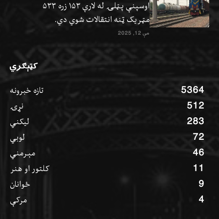
اوسپنې پټلۍ له لارې ۱۵۳ زره ۵۳۳
مټریک ټنه انتقالات شوي دي.
مې 12, 2025
کټېګري
5364
تازه خبرونه
512
نړۍ
283
ليکني
72
لوبي
46
مېرمني
11
کلتور او هنر
9
ځوانان
4
مرکې