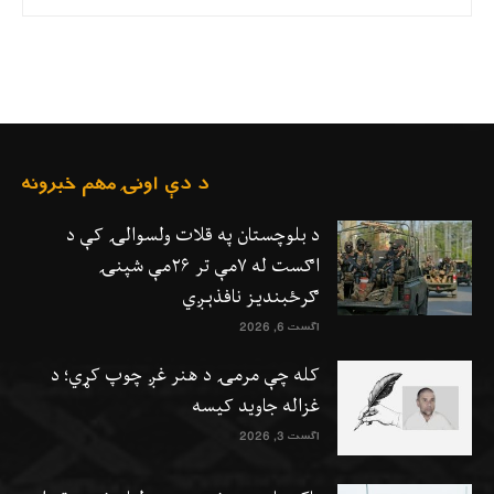
د دې اونۍ مهم خبرونه
د بلوچستان په قلات ولسوالۍ کې د
اګست له ۷مې تر ۲۶مې شپنۍ
ګرځبندیز نافذېږي
اگست 6, 2026
کله چې مرمۍ د هنر غږ چوپ کړي؛ د
غزاله جاوید کیسه
اگست 3, 2026