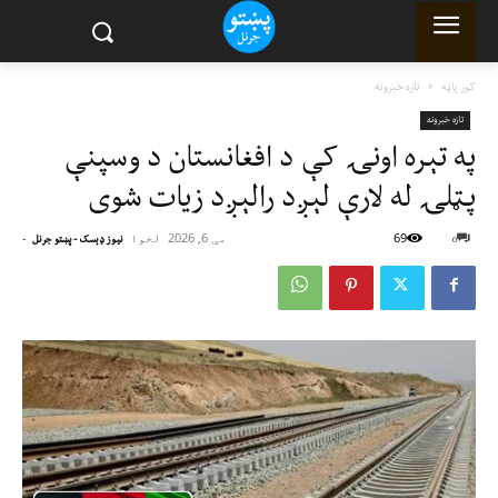
کور پاڼه
تازه خبرونه
تازه خبرونه
په تېره اونۍ کې د افغانستان د وسپنې
پټلۍ له لارې لېږد رالېږد زیات شوی
69
مې 6, 2026
لخوا
-
0
نیوز ډېسک - پښتو جرنل