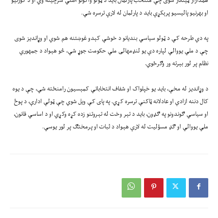
همداراز ټینګار شوی چې منتخب پارلمان باید د ټولو واکونو اصلي سرچینه وي او د کورنیو
او بهرنیو پالیسیو پرېکړې باید د پارلمان له لارې ترسره شي.
په دې طرحه کې د ټولو سیاسي بندیانو د خوشې کېدو غوښتنه هم شوې او وړاندیز شوی
چې د ملي یووالي لپاره دې یو لنډمهالی ملي حکومت جوړ شي، څو هېواد د جمهوري
نظام پر لور بېرته ور وګرځوي.
د وړاندیز له مخې، باید یو خپلواک او شفاف انتخاباتي کمېسیون رامنځته شي، چې د یوه
کال دننه ازادې او عادلانه ټاکنې ترسره کړي. په پای کې ویل شوي چې ټولې ادارې، د پوځ
او سیاسي ګوندونو په ګډون، باید د تېر وخت له تېروتنو زده کړه وکړي او د اساسي قانون،
ملي یووالي او ګډ مسؤلیت له لارې هېواد د ثبات او پرمختګ پر لور یوسي.