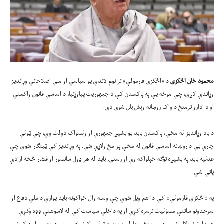
محمود خان اڅکزی
د «اڅکزی فارمولې» تر نوم لاندې یو سیاسي او ملي اصلاحاتي وړاندیز
وړاندې کړی، چې موخه یې په پاکستان کې د جمهوریت پیاوړتیا، د اساسي قانون واکمني
او د ادارو ترمنځ د واک روښانه وېش بلل شوی دی.
د یاد وړاندیز له مخې، پاکستان باید یو بشپړ جمهوري او ولسواک دولت وي، چې ټولې
چارې یې د روښانه اساسي قانون له مخې پر مخ ولاړې شي. په وړاندیز کې ټینګار شوی چې
عدلیه باید په بشپړه توګه خپلواکه وي او رسنۍ باید له هر ډول سانسور او فشار څخه ازادې
پاتې شي.
په «اڅکزی فارمولې» کې دا هم ویل شوي چې وسله وال ځواکونه باید یوازې د ملي دفاع او
سرحدونو ساتنې مسؤلیت ترسره کړي او په داخلي سیاست کې له لاسوهنې ډډه وکړي.