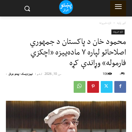
کور پاڼه
تازه خبرونه
تازه خبرونه
محمود خان د پاکستان د جمهوري
اصلاحاتو لپاره ۷ ماده‌ییزه «اچکزي
فارموله» وړاندې کړه
106
مې 10, 2026
لخوا
-
0
نیوز ډېسک - پښتو جرنل