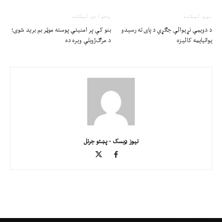
نوې ليکنه
پخوانۍ ليکنه
د دويمې نړيوالې جګړې د پای ته رسېدو
بنو کې پر امنیتي پوسته موټر بم برید شوی؛
يواتيايمه کاليزه
د مرګ‌ژوبلې وېره ده
نیوز ډېسک - پښتو جرنل