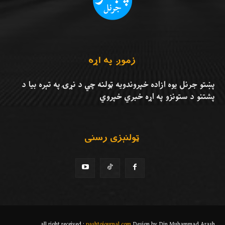
زموږ په اړه
پښتو جرنل يوه ازاده خپروندويه ټولنه چي د نړۍ په تېره بيا د
پشتنو د ستونزو په اړه خبري خپروي
ټولنېزي رسنۍ
all right received :
pashtojournal.com
Design by Din Muhammad Arash