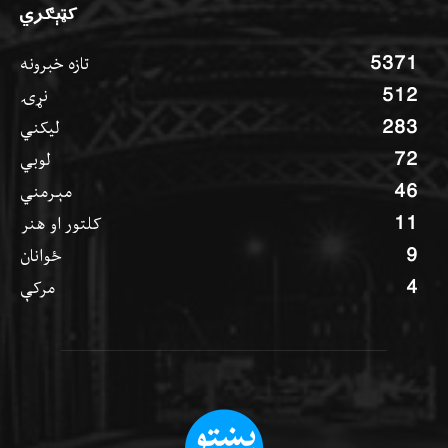
کټېګري
5371
تازه خبرونه
512
نړۍ
283
ليکني
72
لوبي
46
مېرمني
11
کلتور او هنر
9
ځوانان
4
مرکې