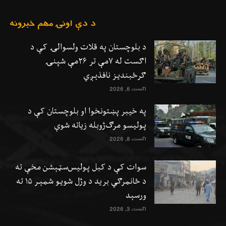
د دې اونۍ مهم خبرونه
د بلوچستان په قلات ولسوالۍ کې د
اګست له ۷مې تر ۲۶مې شپنۍ
ګرځبندیز نافذېږي
اگست 6, 2026
په خیبر پښتونخوا او بلوچستان کې د
پولیسو مرګ‌ژوبله زیاته شوې
اگست 8, 2026
سوات کې د کبل پولیس‌سټېشن مخې ته
د ځانمرګي برید د وژل شویو شمېر ۱۵ ته
ورسېد
اگست 3, 2026