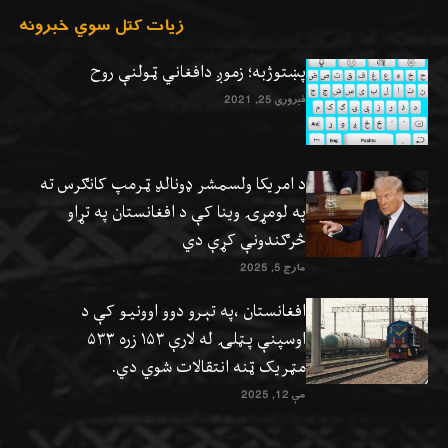
زيات کتل سوي خبرونه
پښتوژبه؛ زموږ دافغاني ټولنې روح
فبروري 25, 2021
د امریکا ولسمشر ډونالډ ټرمپ کانګرس ته
په لومړۍ وینا کې د افغانستان په تړاو
څرګندونې کړې دي
مارچ 5, 2025
افغانستان ،په تېرو دوو اوونيو کې د
اوسپنې پټلۍ له لارې ۱۵۳ زره ۵۳۳
مټریک ټنه انتقالات شوي دي.
مې 12, 2025