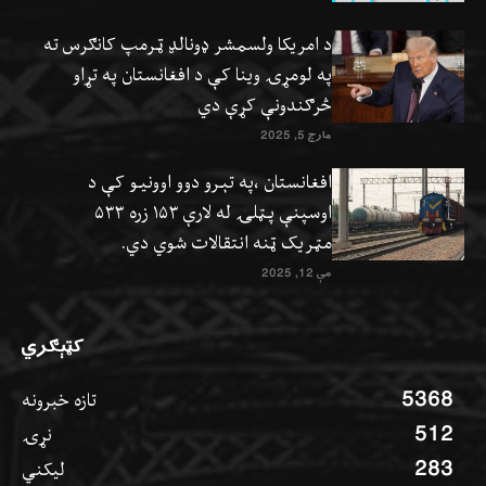
د امریکا ولسمشر ډونالډ ټرمپ کانګرس ته
په لومړۍ وینا کې د افغانستان په تړاو
څرګندونې کړې دي
مارچ 5, 2025
افغانستان ،په تېرو دوو اوونيو کې د
اوسپنې پټلۍ له لارې ۱۵۳ زره ۵۳۳
مټریک ټنه انتقالات شوي دي.
مې 12, 2025
کټېګري
5368
تازه خبرونه
512
نړۍ
283
ليکني