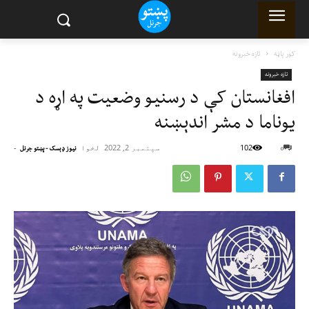
کور پاڼه
تازه خبرونه
تازه خبرونه
افغانستان کې د رسنيو وضعيت په اړه د
یوناما د مشر اندېښنه
102
سپتمبر 2, 2022
لخوا
-
0
نیوز ډېسک - پښتو جرنل