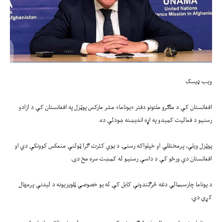
ويب ډیسک
افغانستان کې د ملګرو ملتونو دفتر «یوناما» مشر مارکس پوټزل په افغانستان کې د ازادو
رسنیو د فعالیت کمېدو په اړه اندېښنه ښودلې ده.
پوټزل ويلي، پرمختللي او خپلواکه رسنۍ د یوې کثرت ګرا ټولنې منعکس کوونکې دي او
افغانستان دې ورځو کې د داسې رسنيو له کمښت سره مخ دی.
د یوناما چارسبمالي دغه څرګندونې کابل کې له يو خصوصي ټلویزیونه د لیدنې پرمهال
کړې دي.