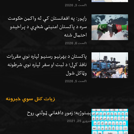
اگست 3, 2026
راپور: په افغانستان کې له واکمن حکومت
سره د پاکستان امنیتي شخړې د پراخېدو
احتمال شته
اگست 6, 2026
پاکستان د بهرنیو رسنیو لپاره نوي مقررات
نافذ کړل؛ د ثبت او سفر لپاره نوې شرطونه
وټاکل شول
اگست 5, 2026
زيات کتل سوي خبرونه
پښتوژبه؛ زموږ دافغاني ټولنې روح
فبروري 25, 2021