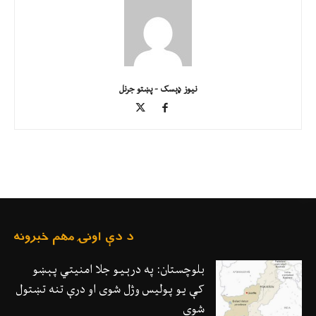
نیوز ډېسک - پښتو جرنل
د دې اونۍ مهم خبرونه
بلوچستان: په درېیو جلا امنیتي پېښو
کې یو پولیس وژل شوی او درې تنه تښتول
شوي