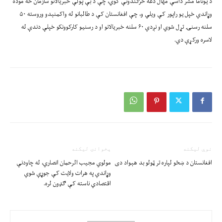
د يوناما مشر داسې مهال دغه څرګندونې کوي، چې د بې پولې خبريالانو سازمان څه موده
وړاندې خپل يو راپور کې ويلي و، چې افغانستان کې د طالبانو له واکمنېدو وروسته ۵۰
سلنه رسنۍ تړل شوي او نږدې ۶۰ سلنه خبريالانو او د رسنيو کارکوونکو خپلې دندې له
لاسره ورکړې دي.
نوې ليکنه
پخوانۍ ليکنه
افغانستان د ښځو لپاره تر ټولو بد هېواد دی
مولوي مجيب الرحمان انصاري، له چاودنې
وړاندې په هرات ولايت کې جوړې شوې
اقتصادي ناسته کې ګډون لره.