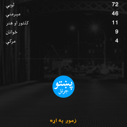
72
لوبي
46
مېرمني
11
کلتور او هنر
9
ځوانان
4
مرکې
زموږ په اړه